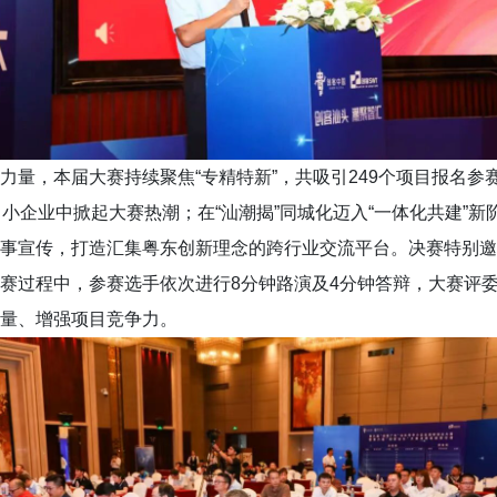
，本届大赛持续聚焦“专精特新”，共吸引249个项目报名参赛
小企业中掀起大赛热潮；在“汕潮揭”同城化迈入“一体化共建”
事宣传，打造汇集粤东创新理念的跨行业交流平台。决赛特别邀
赛过程中，参赛选手依次进行8分钟路演及4分钟答辩，大赛评
质量、增强项目竞争力。